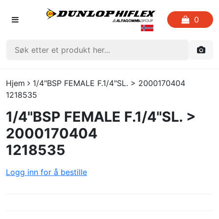
0
FORSIDEN
Hjem
1/4"BSP FEMALE F.1/4"SL. > 2000170404
1218535
LISTE OVER FAVORITTER
1/4"BSP FEMALE F.1/4"SL. >
KATALOGER
2000170404
1218535
CRIMP
Logg inn for å bestille
UTGÅENDE VARE
LOGG INN