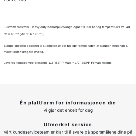
Ekstremt slidstærk, Heavy duty Kanalspuleslange egnet til 200 bar og temperaturer fra -40
°C til 60 °C (-40 °F til 140 °F).
Slange specifikt designet til at arbejde under fugtige forhold uden at slangen nedbrydes,
hvilket sikrer længere levetid.
Leveres komplet med pressede 1/2" BSPP Male + 1/2" BSPP Female fittings
Én plattform for informasjonen din
Vi gjør det enkelt for deg
Utmerket service
Vårt kundeserviceteam er klar til å svare på spørsmålene dine på