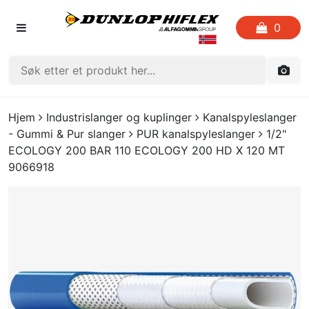
0
FORSIDEN
Hjem
Industrislanger og kuplinger
Kanalspyleslanger
- Gummi & Pur slanger
PUR kanalspyleslanger
1/2"
LISTE OVER FAVORITTER
ECOLOGY 200 BAR 110 ECOLOGY 200 HD X 120 MT
9066918
KATALOGER
CRIMP
UTGÅENDE VARE
LOGG INN