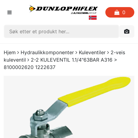
0
FORSIDEN
Hjem
Hydraulikkomponenter
Kuleventiler
2-veis
kuleventil
2-2 KULEVENTIL 1.1/4"63BAR A316 >
LISTE OVER FAVORITTER
8100002620 1222637
KATALOGER
CRIMP
UTGÅENDE VARE
LOGG INN