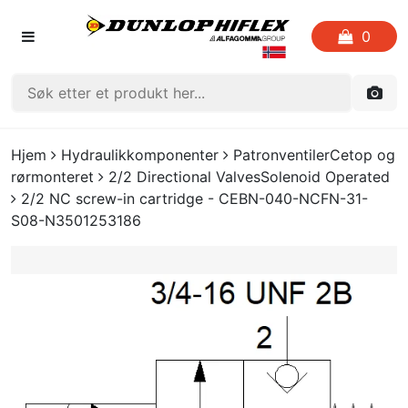
0
FORSIDEN
Hjem
Hydraulikkomponenter
PatronventilerCetop og
rørmonteret
2/2 Directional ValvesSolenoid Operated
LISTE OVER FAVORITTER
2/2 NC screw-in cartridge - CEBN-040-NCFN-31-
S08-N3501253186
KATALOGER
CRIMP
UTGÅENDE VARE
LOGG INN