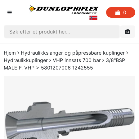
0
FORSIDEN
Hjem
Hydraulikkslanger og påpressbare kuplinger
Hydraulikkuplinger
VHP innsats 700 bar
3/8"BSP
LISTE OVER FAVORITTER
MALE F. VHP > 5801207006 1242555
KATALOGER
CRIMP
UTGÅENDE VARE
LOGG INN