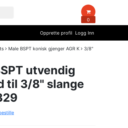
0
Opprette profil
Logg Inn
ts
Male BSPT konisk gjenger AGR K
3/8"
BSPT utvendig
 til 3/8" slange
329
estille