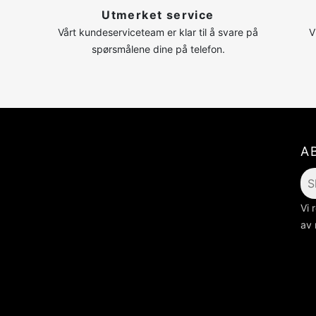
n
Utmerket service
Vårt kundeserviceteam er klar til å svare på
V
spørsmålene dine på telefon.
A
Vi 
av 