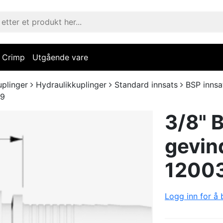
Crimp
Utgående vare
uplinger
Hydraulikkuplinger
Standard innsats
BSP innsa
29
3/8" 
gevind
1200
Logg inn for å b