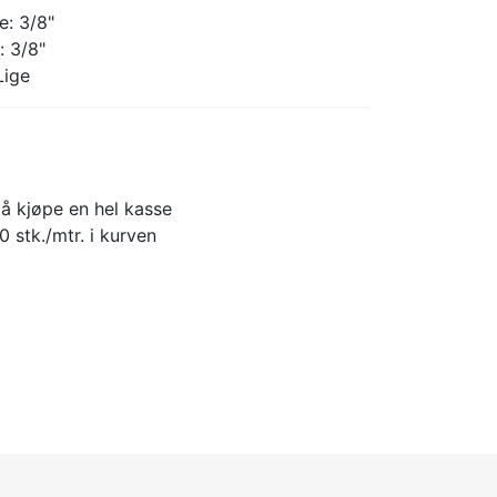
e: 3/8"
: 3/8"
Lige
å kjøpe en hel kasse
0 stk./mtr. i kurven