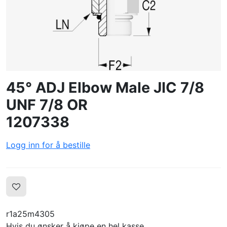
OPPRETTE PROFIL
45° ADJ Elbow Male JIC 7/8
UNF 7/8 OR
1207338
Logg inn for å bestille
r1a25m4305
Hvis du ønsker å kjøpe en hel kasse