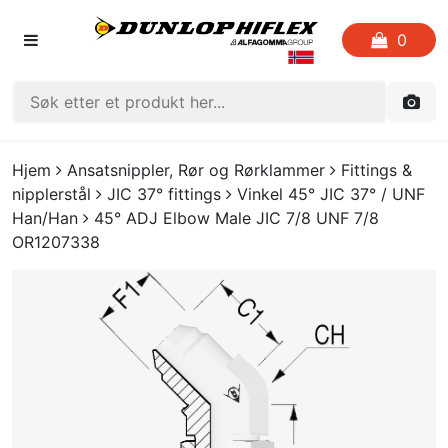
0
FORSIDEN
Hjem
Ansatsnippler, Rør og Rørklammer
Fittings &
nipplerstål
JIC 37° fittings
Vinkel 45° JIC 37° / UNF
LISTE OVER FAVORITTER
Han/Han
45° ADJ Elbow Male JIC 7/8 UNF 7/8
OR1207338
KATALOGER
CRIMP
UTGÅENDE VARE
LOGG INN