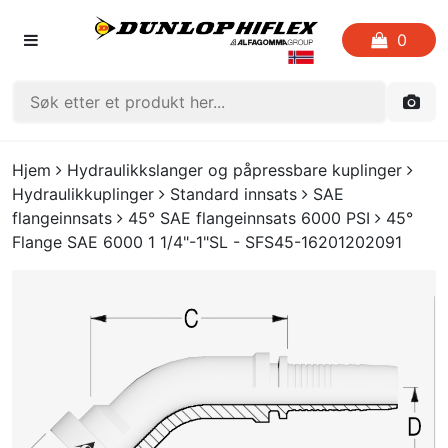
0
FORSIDEN
Hjem
Hydraulikkslanger og påpressbare kuplinger
Hydraulikkuplinger
Standard innsats
SAE
LISTE OVER FAVORITTER
flangeinnsats
45° SAE flangeinnsats 6000 PSI
45°
Flange SAE 6000 1 1/4"-1"SL - SFS45-16201202091
KATALOGER
CRIMP
UTGÅENDE VARE
LOGG INN