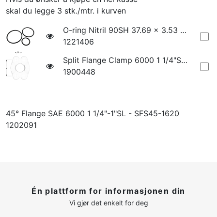
skal du legge 3 stk./mtr. i kurven
O-ring Nitril 90SH 37.69 x 3.53 - SAE - 1 1/4"
1221406
Split Flange Clamp 6000 1 1/4"SL - FHS-2000
1900448
45° Flange SAE 6000 1 1/4"-1"SL - SFS45-1620
1202091
Én plattform for informasjonen din
Vi gjør det enkelt for deg