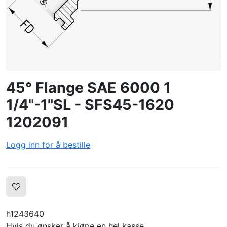
OPPRETTE PROFIL
45° Flange SAE 6000 1
1/4"-1"SL - SFS45-1620
1202091
Logg inn for å bestille
h1243640
Hvis du ønsker å kjøpe en hel kasse