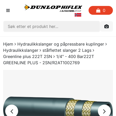
0
FORSIDEN
Hjem
Hydraulikkslanger og påpressbare kuplinger
Hydraulikkslanger
stålflettet slanger 2 Lags
LISTE OVER FAVORITTER
Greenline plus 222T 2SN
1/4" - 400 Bar222T
GREENLINE PLUS - 2SN/R2AT1002769
KATALOGER
CRIMP
UTGÅENDE VARE
LOGG INN