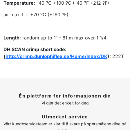
Temperature:
-40 ?C +100 ?C (-40 ?F +212 ?F)
air max T = +70 ?C (+160 ?F)
Length:
random up to 1" - 61 m max over 1 1/4"
DH SCAN crimp short code:
(
http://crimp.dunlophiflex.se/Home/Index/DK
):
222T
Én plattform for informasjonen din
Vi gjør det enkelt for deg
Utmerket service
Vårt kundeserviceteam er klar til å svare på spørsmålene dine på