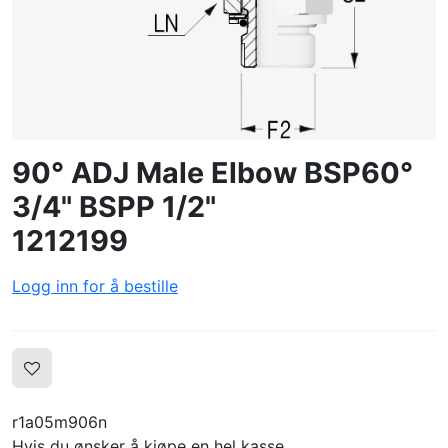
OPPRETTE PROFIL
90° ADJ Male Elbow BSP60°
3/4" BSPP 1/2"
1212199
Logg inn for å bestille
r1a05m906n
Hvis du ønsker å kjøpe en hel kasse