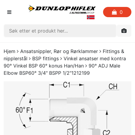
0
FORSIDEN
Hjem
Ansatsnippler, Rør og Rørklammer
Fittings &
nipplerstål
BSP fittings
Vinkel ansatser med kontra
LISTE OVER FAVORITTER
90° Vinkel BSP 60° konus Han/Han
90° ADJ Male
Elbow BSP60° 3/4" BSPP 1/2"1212199
KATALOGER
CRIMP
UTGÅENDE VARE
LOGG INN