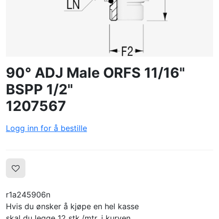
OPPRETTE PROFIL
90° ADJ Male ORFS 11/16"
BSPP 1/2"
1207567
Logg inn for å bestille
r1a245906n
Hvis du ønsker å kjøpe en hel kasse
skal du legge 12 stk./mtr. i kurven