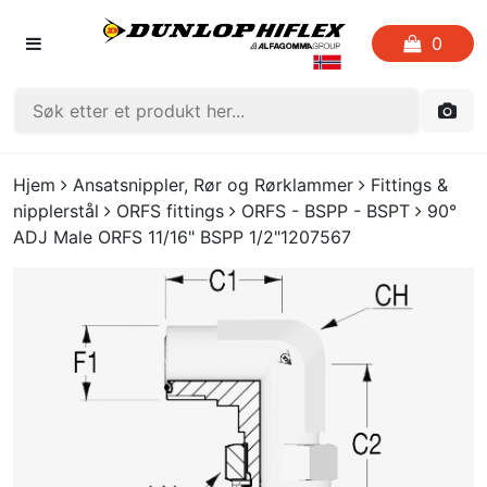
0
FORSIDEN
Hjem
Ansatsnippler, Rør og Rørklammer
Fittings &
nipplerstål
ORFS fittings
ORFS - BSPP - BSPT
90°
LISTE OVER FAVORITTER
ADJ Male ORFS 11/16" BSPP 1/2"1207567
KATALOGER
CRIMP
UTGÅENDE VARE
LOGG INN