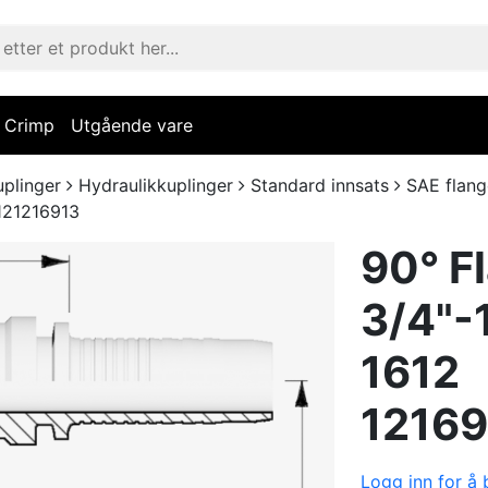
Crimp
Utgående vare
uplinger
Hydraulikkuplinger
Standard innsats
SAE flang
121216913
90° F
3/4"-
1612
12169
Logg inn for å b