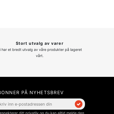
Stort utvalg av varer
i har et bredt utvalg av våre produkter på lageret
vårt.
BONNER PÅ NYHETSBREV
respekterer ditt privatliv og du kan alltid melde deg