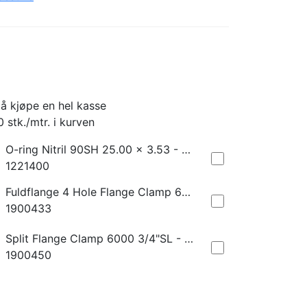
å kjøpe en hel kasse
 stk./mtr. i kurven
O-ring Nitril 90SH 25.00 x 3.53 - SAE - 3/4"
1221400
Fuldflange 4 Hole Flange Clamp 6000 3/4"SL - VHS-1200
1900433
Split Flange Clamp 6000 3/4"SL - FHS-1200
1900450