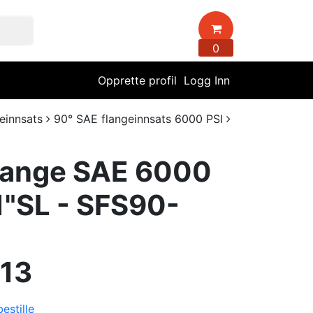
0
Opprette profil
Logg Inn
einnsats
90° SAE flangeinnsats 6000 PSI
lange SAE 6000
1"SL - SFS90-
13
estille