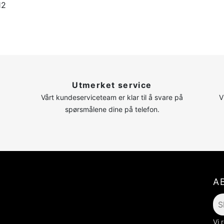
12
n
Utmerket service
Vårt kundeserviceteam er klar til å svare på
V
spørsmålene dine på telefon.
A
Vi 