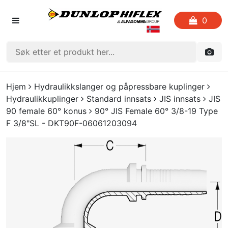
0
FORSIDEN
Hjem
Hydraulikkslanger og påpressbare kuplinger
Hydraulikkuplinger
Standard innsats
JIS innsats
JIS
LISTE OVER FAVORITTER
90 female 60° konus
90° JIS Female 60° 3/8-19 Type
F 3/8"SL - DKT90F-06061203094
KATALOGER
CRIMP
UTGÅENDE VARE
LOGG INN