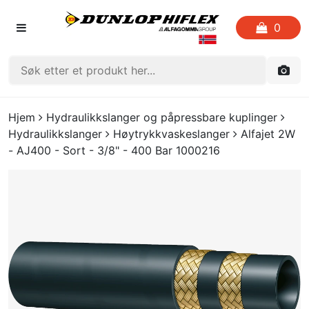
0
FORSIDEN
Hjem
Hydraulikkslanger og påpressbare kuplinger
Hydraulikkslanger
Høytrykkvaskeslanger
Alfajet 2W
LISTE OVER FAVORITTER
- AJ400 - Sort - 3/8" - 400 Bar 1000216
KATALOGER
CRIMP
UTGÅENDE VARE
LOGG INN