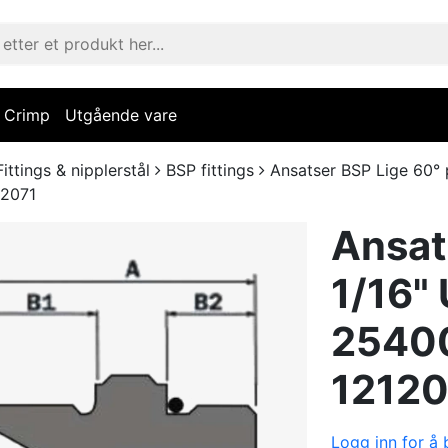
Crimp
Utgående vare
Fittings & nipplerstål
BSP fittings
Ansatser BSP Lige 60° 
12071
Ansat
1/16"
2540
12120
Logg inn for å b