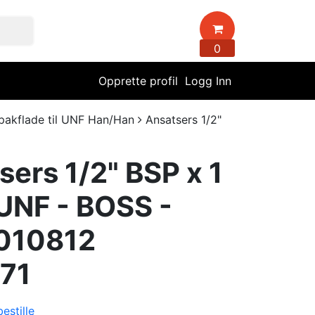
0
Opprette profil
Logg Inn
pakflade til UNF Han/Han
Ansatsers 1/2"
sers 1/2" BSP x 1
 UNF - BOSS -
010812
71
estille