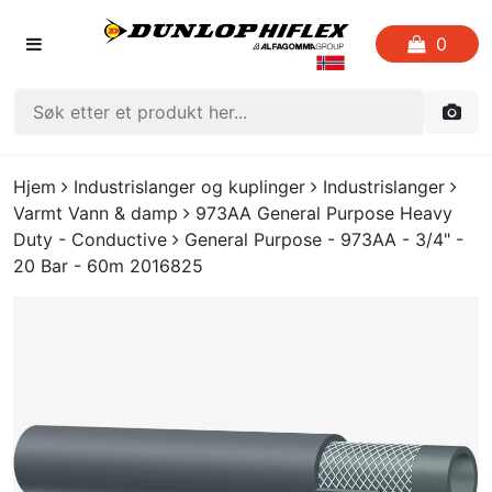
0
FORSIDEN
Hjem
Industrislanger og kuplinger
Industrislanger
Varmt Vann & damp
973AA General Purpose Heavy
LISTE OVER FAVORITTER
Duty - Conductive
General Purpose - 973AA - 3/4" -
20 Bar - 60m 2016825
KATALOGER
CRIMP
UTGÅENDE VARE
LOGG INN