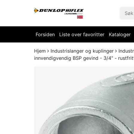
Forsiden
Liste over favoritter
Kataloger
Hjem
Industrislanger og kuplinger
Industr
innvendigvendig BSP gevind - 3/4" - rustfri