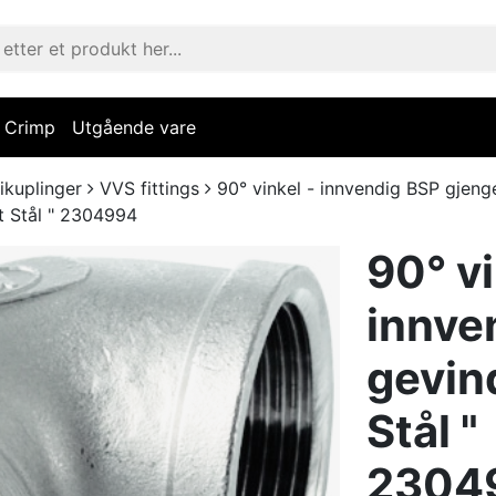
Crimp
Utgående vare
ikuplinger
VVS fittings
90° vinkel - innvendig BSP gjenger 
tt Stål " 2304994
90° vi
innve
gevind
Stål "
2304