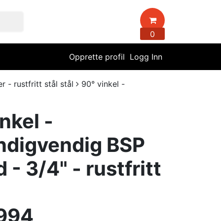
0
Opprette profil
Logg Inn
- rustfritt stål stål
90° vinkel -
nkel -
ndigvendig BSP
 - 3/4" - rustfritt
994