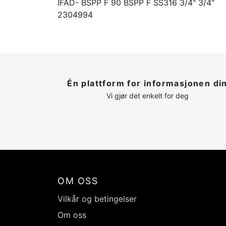
IFAD- BSPP F 90 BSPP F SS316 3/4" 3/4"
2304994
Én plattform for informasjonen di
Vi gjør det enkelt for deg
OM OSS
Vilkår og betingelser
Om oss