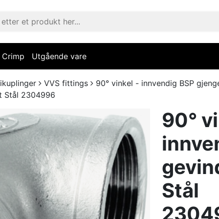
Crimp
Utgående vare
ikuplinger
VVS fittings
90° vinkel - innvendig BSP gjenger 
tt Stål 2304996
90° vi
innve
gevind
Stål
2304