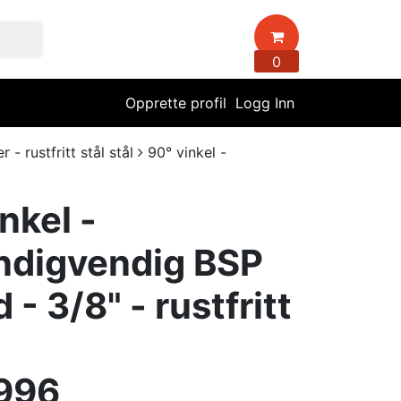
0
Opprette profil
Logg Inn
- rustfritt stål stål
90° vinkel -
nkel -
ndigvendig BSP
 - 3/8" - rustfritt
996