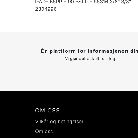
IFAD- BSPP F 90 BSPP F SS316 3/8" 3/8"
2304996
Én plattform for informasjonen di
Vi gjør det enkelt for deg
OM OSS
Vilkår og betingelser
Om oss