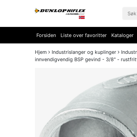
Forsiden
Liste over favoritter
Kataloger
Hjem
Industrislanger og kuplinger
Industr
innvendigvendig BSP gevind - 3/8" - rustfri