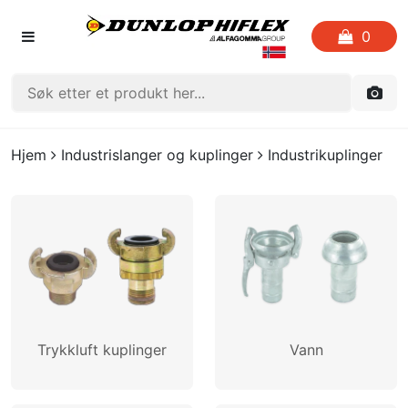
0
FORSIDEN
Hjem
Industrislanger og kuplinger
Industrikuplinger
LISTE OVER FAVORITTER
KATALOGER
CRIMP
UTGÅENDE VARE
Trykkluft kuplinger
Vann
LOGG INN