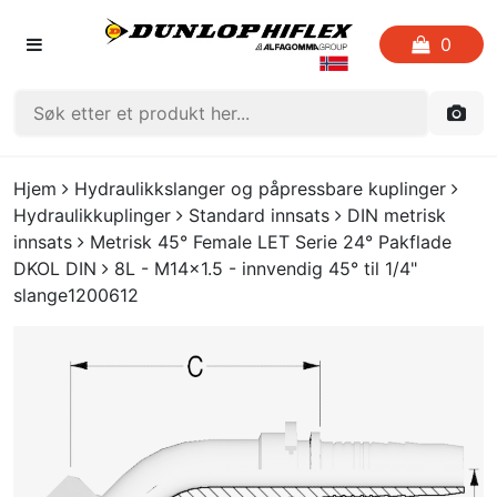
0
FORSIDEN
Hjem
Hydraulikkslanger og påpressbare kuplinger
Hydraulikkuplinger
Standard innsats
DIN metrisk
LISTE OVER FAVORITTER
innsats
Metrisk 45° Female LET Serie 24° Pakflade
DKOL DIN
8L - M14x1.5 - innvendig 45° til 1/4"
KATALOGER
slange1200612
CRIMP
UTGÅENDE VARE
LOGG INN