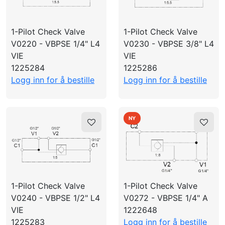
OPPRETTE PROFIL
1 : 5.5
1-Pilot Check Valve
1-Pilot Check Valve
1 : 5
V0220 - VBPSE 1/4" L4
V0230 - VBPSE 3/8" L4
1/4"
VIE
VIE
1225284
1225286
3/8"
Logg inn for å bestille
Logg inn for å bestille
1/2"
350
20
NY
1-Pilot Check Valve
2-Pilot Check Valve
350
1-Pilot Check Valve
1-Pilot Check Valve
V0240 - VBPSE 1/2" L4
V0272 - VBPSE 1/4" A
VIE
1222648
1225283
Logg inn for å bestille