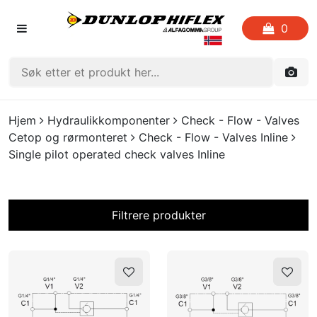
0
FORSIDEN
Hjem
Hydraulikkomponenter
Check - Flow - Valves
Cetop og rørmonteret
Check - Flow - Valves Inline
LISTE OVER FAVORITTER
Single pilot operated check valves Inline
KATALOGER
Filtrere produkter
CRIMP
På lager?
UTGÅENDE VARE
LOGG INN
Marchesini