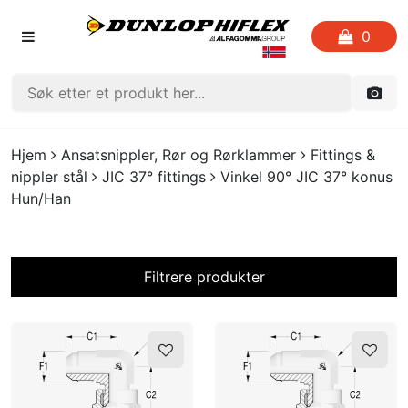
0
FORSIDEN
Hjem
Ansatsnippler, Rør og Rørklammer
Fittings &
nippler stål
JIC 37° fittings
Vinkel 90° JIC 37° konus
LISTE OVER FAVORITTER
Hun/Han
KATALOGER
Filtrere produkter
CRIMP
På lager?
UTGÅENDE VARE
LOGG INN